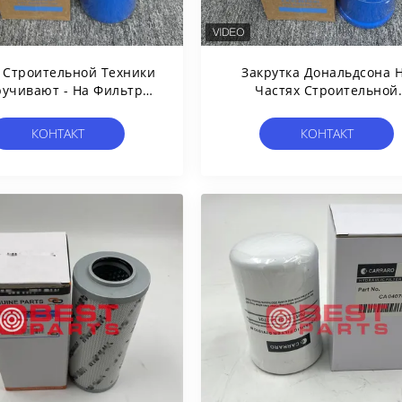
 Строительной Техники
Закрутка Дональдсона 
ручивают - На Фильтр
Частях Строительной
Масла DBB8666 P568666
Техники Фильтра
Фильтра Гидравлический
Гидравлического Масл
КОНТАКТ
КОНТАКТ
ДББ8666 П568666