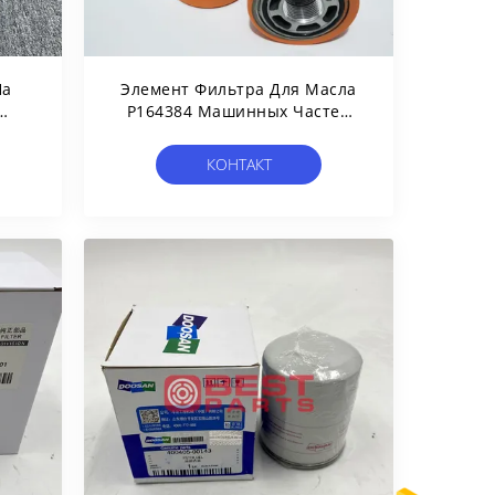
На
Элемент Фильтра Для Масла
P164384 Машинных Частей
Экскаватора Гидравлический
а
Для Строительной Техники
КОНТАКТ