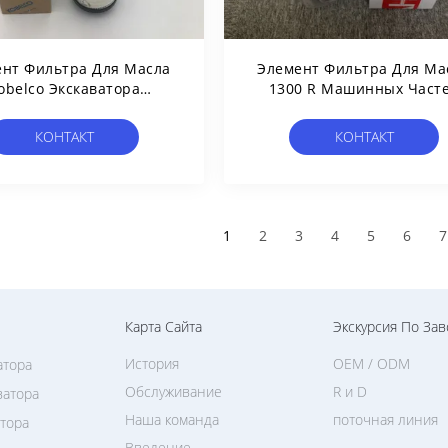
нт Фильтра Для Масла
Элемент Фильтра Для Ма
obelco Экскаватора
1300 R Машинных Част
ссуаров Строительной
HYDAC Экскаватора
ники Гидравлический
Гидравлический 010 ДАЛ
КОНТАКТ
КОНТАКТ
Yn52v01032r100
1
2
3
4
5
6
7
Карта Сайта
Экскурсия По Зав
История
OEM / ODM
атора
Обслуживание
R и D
ватора
Наша команда
поточная линия
атора
Введение