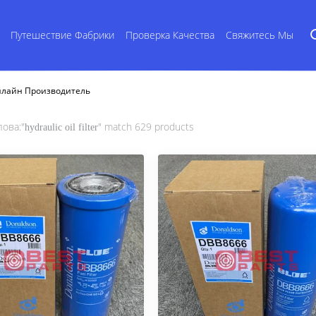
Путешествие Фабрики
Проверка Качества
Свяжитесь Мы
r Онлайн Производитель
ова:"
" match 629 products
hydraulic oil filter