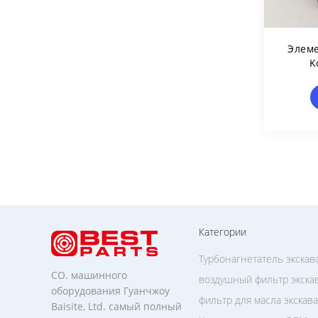
Элеме
K
Аксе
Тех
Категории
Турбонагнетатель экскав
CO. машинного
воздушный фильтр экска
оборудования Гуанчжоу
фильтр для масла экскав
Baisite, Ltd. самый полный