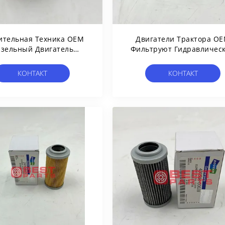
ительная Техника OEM
Двигатели Трактора O
зельный Двигатель
Фильтруют Гидравличес
равлический Фильтр
Фильтр Для Масла CA 040
Масла YA00013068
Для CARRARO Fcs854
КОНТАКТ
КОНТАКТ