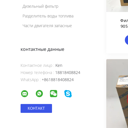
Дизельный фильтр
Разделитель воды топлива
Фил
Части двигателя запасные
905
Гидр
контактные данные
Контактное лицо :
Ken
Номер телефона :
18818408824
WhatsApp :
+8618818408824