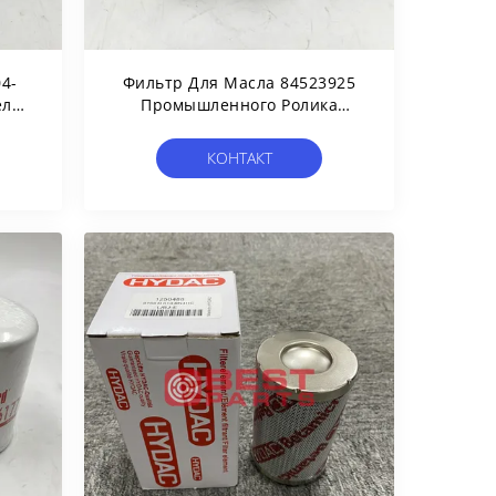
4-
Фильтр Для Масла 84523925
еля
Промышленного Ролика
san
Трактора
Сельскохозяйственной
КОНТАКТ
Техники Дизельного
Гидравлический Для SP1389
BT8841