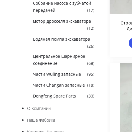
Собрание насоса с зубчатой
передачей
(17)
мотор дросселя экскаватора
Стро
(12)
Ди
Гид
Водяная помпа экскаватора
(26)
Центральное шарнирное
соединение
(68)
Части Wuling запасные
(95)
Части Changan запасные
(18)
Dongfeng Spare Parts
(30)
О Компании
Наша Фабрика
Контроль Качества