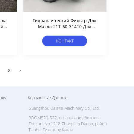
сла
Гидравлический Фильтр Для
ей
Масла 21T-60-31410 Для
Коробки Передач
ЬШЕ
Затяжелителя KOMATSU
КОНТАКТ
8
>
оду
Контактные Данные
Guangzhou Baisite Machinery Co., Ltd.
ROOM520-522, организация бизнеса
Zhucun, No.1218 Zhongsan Dadao, район
Tianhe, Гуанчжоу Китая