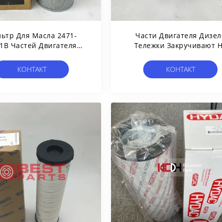
ьтр Для Масла 2471-
Части Двигателя Дизел
1B Частей Двигателя
Тележки Закручивают 
Дизеля Тележки
Гидравлический Фильтр 
авлический Для Doosa
Масла 027.0006.0001 HF6
КОНТАКТ
КОНТАКТ
DH300LC-7
Для Двигателя FLEETGU