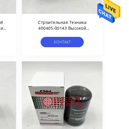
EM
Строительная Техника
кий
400405-00143 Высокой
701
Эффективности Элемента
Фильтра Для Масла DOOSAN
КОНТАКТ
Гидравлическая