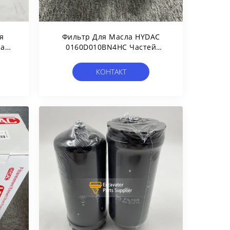
я
Фильтр Для Масла HYDAC
На
0160D010BN4HC Частей
Для
Строительной Техники
177
Тележки Дизельный
КОНТАКТ
ARD
Гидравлический