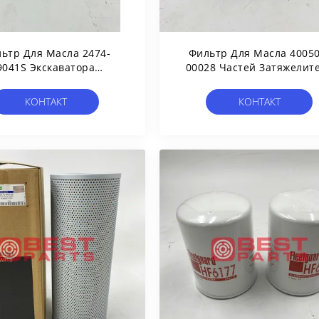
ьтр Для Масла 2474-
Фильтр Для Масла 40050
9041S Экскаватора
00028 Частей Затяжелит
авлический Для Doosan
Гидравлический Для Doo
DX255
SD300
КОНТАКТ
КОНТАКТ