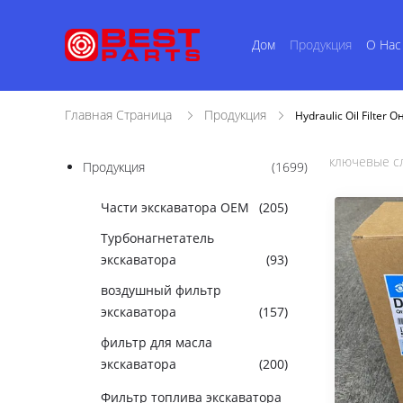
Дом
Продукция
О Нас
Главная Страница
Продукция
Hydraulic Oil Filte
ключевые сл
Продукция
(1699)
Части экскаватора OEM
(205)
Турбонагнетатель
экскаватора
(93)
воздушный фильтр
экскаватора
(157)
фильтр для масла
экскаватора
(200)
Фильтр топлива экскаватора