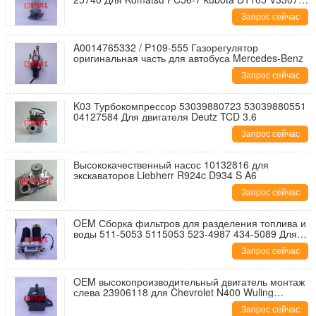
V3800
Запрос сейчас
A0014765332 / P109-555 Газорегулятор
оригинальная часть для автобуса Mercedes-Benz
Запрос сейчас
K03 Турбокомпрессор 53039880723 53039880551
04127584 Для двигателя Deutz TCD 3.6
Запрос сейчас
Высококачественный насос 10132816 для
экскаваторов Liebherr R924c D934 S A6
Запрос сейчас
OEM Сборка фильтров для разделения топлива и
воды 511-5053 5115053 523-4987 434-5089 Для
320GC 323 336
Запрос сейчас
OEM высокопроизводительный двигатель монтаж
слева 23906118 для Chevrolet N400 Wuling
Hongguang
Запрос сейчас