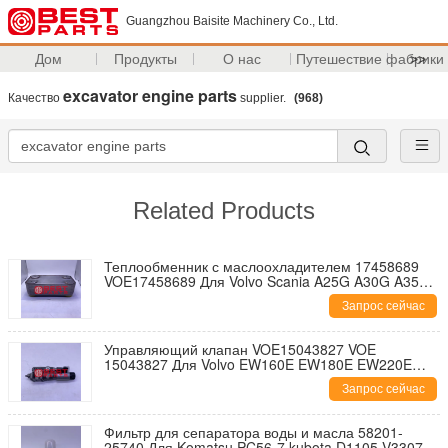
Guangzhou Baisite Machinery Co., Ltd.
Дом
Продукты
О нас
Путешествие фабрики
>>
excavator engine parts
Качество
supplier.
(968)
Related Products
Теплообменник с маслоохладителем 17458689
VOE17458689 Для Volvo Scania A25G A30G A35G
A40G
Запрос сейчас
Управляющий клапан VOE15043827 VOE
15043827 Для Volvo EW160E EW180E EW220E
EW240E
Запрос сейчас
Фильтр для сепаратора воды и масла 58201-
25740 Для Komatsu PC56-7 kubota D1105 V3307