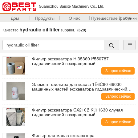
Guangzhou Baisite Machinery Co., Ltd.
Дом
Продукты
О нас
Путешествие фабрики
>>
hydraulic oil filter
Качество
supplier.
(629)
Фильтр экскаватора Hf35360 P550787
гидравлический возвращенный
Запрос сейчас
Элемент фильтра для масла 1E6C80-66030
машинных частей экскаватора гидравлический
соответствующий для Yanmar
Запрос сейчас
Фильтр экскаватора CX210B Ktj11630 случая
гидравлический возвращенный
Запрос сейчас
Фильтр для масла экскаватора