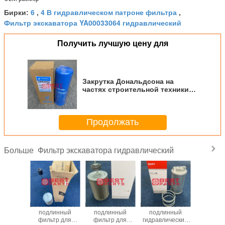
6
4 В гидравлическом патроне фильтра
Бирки:
,
,
Фильтр экскаватора YA00033064 гидравлический
Получить лучшую цену для
Закрутка Дональдсона на
частях строительной техники
фильтра гидравлического
масла ДББ8666 П568666
Продолжать
Фильтр экскаватора гидравлический
Больше
ачественный
Высококачественный
Высококачественный
Высококачественный
Элем
инный
подлинный
подлинный
подлинный
фильтр
ический
фильтр для
фильтр для
гидравлический
масла 7