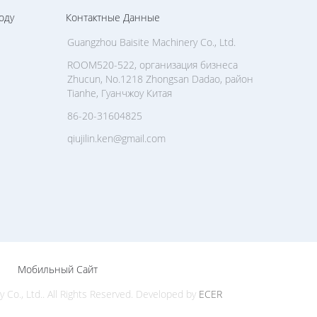
оду
Контактные Данные
Guangzhou Baisite Machinery Co., Ltd.
ROOM520-522, организация бизнеса
Zhucun, No.1218 Zhongsan Dadao, район
Tianhe, Гуанчжоу Китая
86-20-31604825
qiujilin.ken@gmail.com
Мобильный Сайт
o., Ltd.. All Rights Reserved. Developed by
ECER