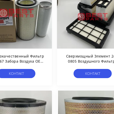
окачественный Фильтр
Сверхмощный Элемент 2
67 Забора Воздуха OEM
0805 Воздушного Фильт
нных Частей Фабрики
Частей Тележки 249-08
я Тележки Fleetguard
2829529 2829531 Для
КОНТАКТ
КОНТАКТ
Тележки Scania