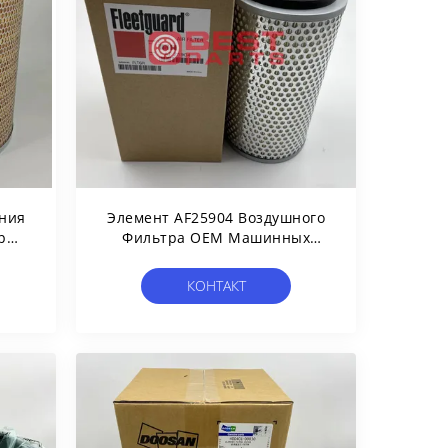
ния
Элемент AF25904 Воздушного
ра
Фильтра OEM Машинных
0
Частей ДЛЯ Fleetguard
ра
ES22D5
КОНТАКТ