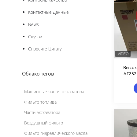
Контактные Данные
News
Случаи
Спросите Цитату
Высок
Облако тегов
AF252
Маши
Дл
Машинные части экскаватора
Фильтр топлива
Части экскаватора
Воздушный фильтр
Фильтр гидравлического масла