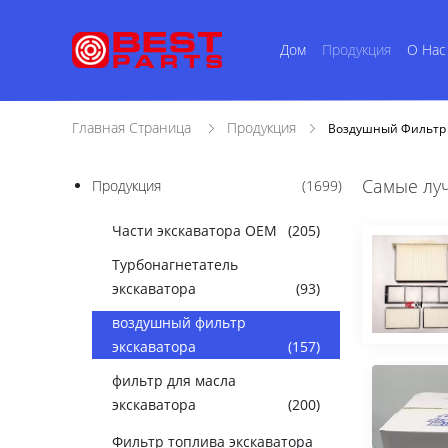
Дом
Продукция
О Нас
Главная Страница
Продукция
Воздушный Фильтр 
Самые лу
Продукция
(1699)
Части экскаватора OEM
(205)
Турбонагнетатель
экскаватора
(93)
воздушный фильтр
экскаватора
(157)
фильтр для масла
экскаватора
(200)
Фильтр топлива экскаватора