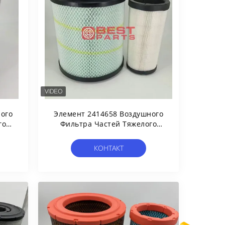
ого
Элемент 2414658 Воздушного
го
Фильтра Частей Тяжелого
й
Грузовика Строительной
nia
Техники Для Тележки Scania
КОНТАКТ