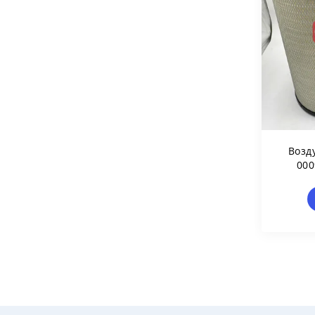
Возд
000
Маш