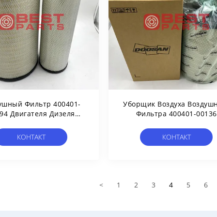
ушный Фильтр 400401-
Уборщик Воздуха Воздуш
94 Двигателя Дизеля
Фильтра 400401-00136
инного Оборудования
Затяжелителя Колеса
Для Doosan RS4638
Двигателя Дизеля
КОНТАКТ
КОНТАКТ
C321700/2
Машинного Оборудован
Для Doosan SD200
<
1
2
3
4
5
6