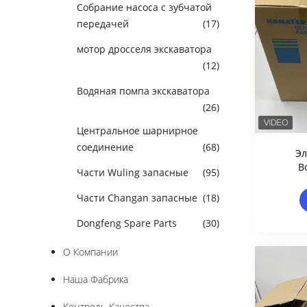
Собрание насоса с зубчатой
передачей
(17)
мотор дросселя экскаватора
(12)
Водяная помпа экскаватора
(26)
Центральное шарнирное
соединение
(68)
Эл
В
Части Wuling запасные
(95)
Экск
Части Changan запасные
(18)
Те
Dongfeng Spare Parts
(30)
О Компании
Наша Фабрика
Контроль Качества