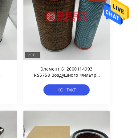
Элемент 612600114993
RS5758 Воздушного Фильтра
Запасных Частей Бульдозера
Для Затяжелителя Longking
КОНТАКТ
ра
Liugong XGMA