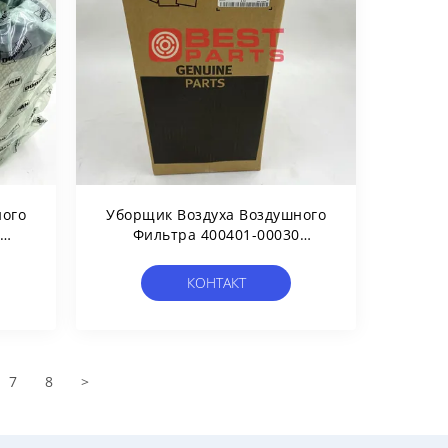
ного
Уборщик Воздуха Воздушного
Фильтра 400401-00030
Затяжелителя Колеса
Двигателя Дизеля
КОНТАКТ
ия
Машинного Оборудования
Для Doosan SD200
7
8
>