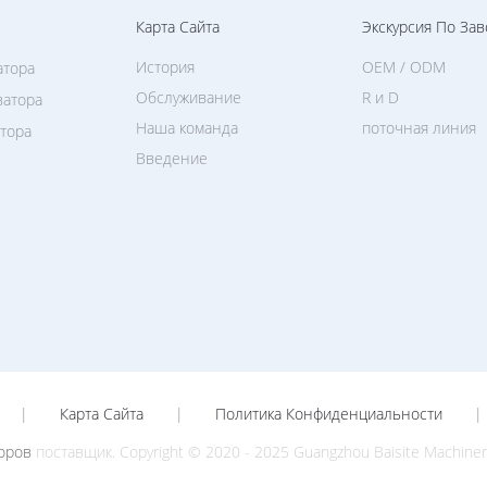
Карта Сайта
Экскурсия По Зав
История
OEM / ODM
атора
Обслуживание
R и D
ватора
Наша команда
поточная линия
атора
Введение
|
Карта Сайта
|
Политика Конфиденциальности
|
оров
поставщик. Copyright © 2020 - 2025 Guangzhou Baisite Machinery C