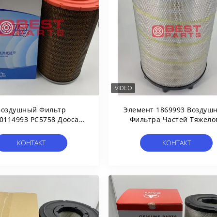
Воздушный Фильтр
Элемент 1869993 Воздушн
0114993 РС5758 Доосан
Фильтра Частей Тяжело
ных Частей Бульдозера
Грузовика Строительно
Затяжелителя Лонгкинг
Техники Для Тележки Sta
КОНТАКТ
КОНТАКТ
Люгонг СГМА