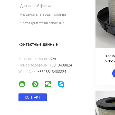
Дизельный фильтр
Разделитель воды топлива
Части двигателя запасные
контактные данные
Элем
Контактное лицо :
Ken
P7855
Номер телефона :
18818408824
Двиг
WhatsApp :
+8618818408824
Св