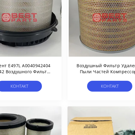
ент E497L A0040942404
Воздушный Фильтр Удале
42 Воздушного Фильтра
Пыли Частей Компрессо
ателя Запасных Частей
Воздуха Винта 6.4198.
Экскаватора Для
641980 Для Компрессо
КОНТАКТ
КОНТАКТ
ерхмощной Тележки
Воздуха Kaeser