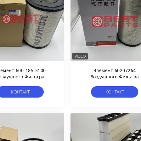
емент 600-185-5100
Элемент 60207264
оздушного Фильтра
Воздушного Фильтра
Запасных Частей
Запасных Частей
аватора Строительной
Экскаватора 60207265
КОНТАКТ
КОНТАКТ
хники Для KOMATSU
P537877 Для Экскавато
PC350-7/300-7
Sany