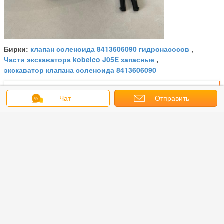
клапан соленоида 8413606090 гидронасосов
Бирки:
,
Части экскаватора kobelco J05E запасные
,
экскаватор клапана соленоида 8413606090
Получить лучшую цену для
Чат
Отправить
запрос
Оригинальный дизельный
фильтр выхлопной жидкости
5303604 для строительной и
горной промышленности
Продолжать
Части экскаватора OEM
Больше