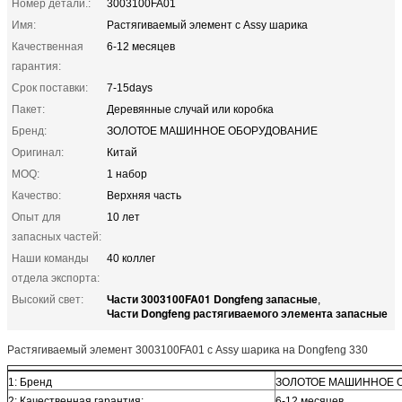
Номер детали.:
3003100FA01
Имя:
Растягиваемый элемент с Assy шарика
Качественная
6-12 месяцев
гарантия:
Срок поставки:
7-15days
Пакет:
Деревянные случай или коробка
Бренд:
ЗОЛОТОЕ МАШИННОЕ ОБОРУДОВАНИЕ
Оригинал:
Китай
MOQ:
1 набор
Качество:
Верхняя часть
Опыт для
10 лет
запасных частей:
Наши команды
40 коллег
отдела экспорта:
Части 3003100FA01 Dongfeng запасные
Высокий свет:
,
Части Dongfeng растягиваемого элемента запасные
Растягиваемый элемент 3003100FA01 с Assy шарика на Dongfeng 330
1: Бренд
ЗОЛОТОЕ МАШИННОЕ 
2: Качественная гарантия:
6-12 месяцев