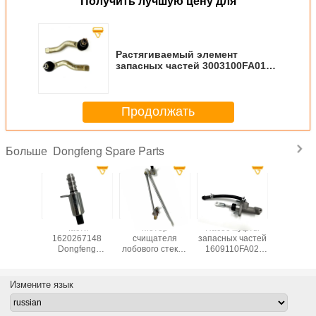
Получить лучшую цену для
Растягиваемый элемент
запасных частей 3003100FA01
Dongfeng с Assy шарика
Продолжать
Dongfeng Spare Parts
Больше
67177
Части
Мотор
Насос муфты
16202670
Dongfeng
1620267148
счищателя
запасных частей
поддер
и искры
Dongfeng
лобового стекла
1609110FA02
загражде
сных
клапана
3741100FB02
Dongfeng
Dongfen
соленоида
Dongfeng 330
гидравлический
запасные
Измените язык