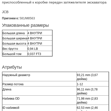
приспособленный к коробке передач затяжелителя экскаватора
JCB
Пригонки к:
581/M8563
Упакованные размеры
Большая длина
4 ВНУТРИ
Большая ширина
4 ВНУТРИ
Большая высота
4 ВНУТРИ
Вес брутто
0,94 LB
Большой том
0,037 FT3
Атрибуты
Наружный диаметр
93,21 mm (3,67
дюйма)
Размер потока
1-12
Длина
96,11 mm (3,78
дюйма)
Набивка OD
71,98 mm (2,83
дюйма)
ID набивкой
62,53 mm (2,46