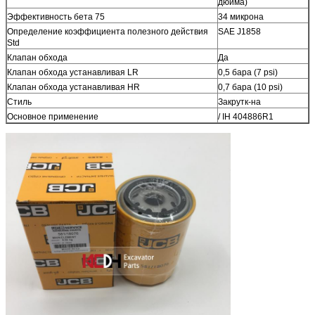
дюйма)
Эффективность бета 75
34 микрона
Определение коэффициента полезного действия
SAE J1858
Std
Клапан обхода
Да
Клапан обхода устанавливая LR
0,5 бара (7 psi)
Клапан обхода устанавливая HR
0,7 бара (10 psi)
Стиль
Закрутк-на
Основное применение
/ IH 404886R1