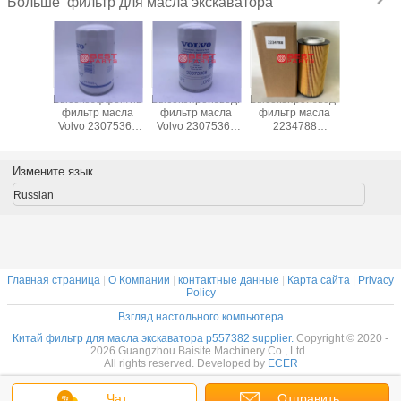
фильтр для масла экскаватора
Больше
альный
Высокоэффективный
Высокопроизводительный
Высокопроизводительный
Фильтр
ьтр
фильтр масла
фильтр масла
фильтр масла
мас
ащения
Volvo 23075367
Volvo 23075366
2234788
экскав
ического
21632667
21632664 B9606
P957929
 Sany
LF17580 B9607
W1152 Для
2151728
/85T
WP1152 Для
деталей
LF16368
Измените язык
6 P0-C0-
деталей
экскаваторов
2047411 174823
40 для
экскаваторов
E903H
Russian
ора Sany
HU12009Z
50
25.260.00 Для
деталей
экскаваторов
Главная страница
|
О Компании
|
контактные данные
|
Карта сайта
|
Privacy
Policy
Взгляд настольного компьютера
Китай фильтр для масла экскаватора p557382 supplier.
Copyright © 2020 -
2026 Guangzhou Baisite Machinery Co., Ltd..
All rights reserved. Developed by
ECER
Чат
Отправить