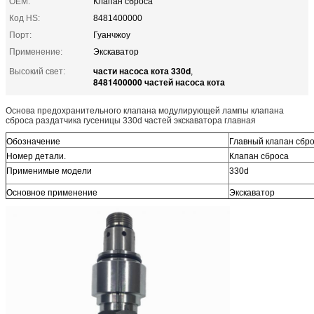
OEM:
Клапан сброса
Код HS:
8481400000
Порт:
Гуанчжоу
Применение:
Экскаватор
части насоса кота 330d
Высокий свет:
,
8481400000 частей насоса кота
Основа предохранительного клапана модулирующей лампы клапана
сброса раздатчика гусеницы 330d частей экскаватора главная
Обозначение
Главный клапан сбр
Номер детали.
Клапан сброса
Применимые модели
330d
Основное применение
Экскаватор