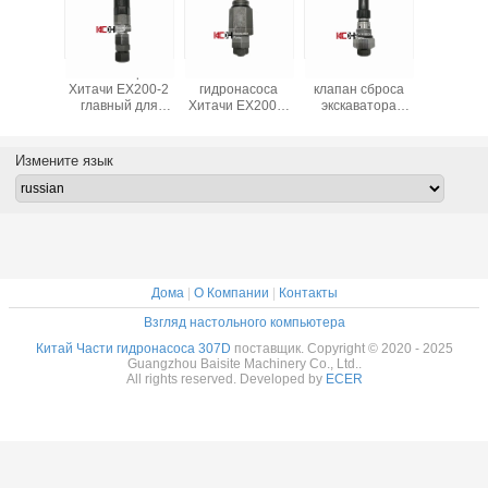
части
Клапан сброса
Части
8481400000
Час
насоса
Хитачи EX200-2
гидронасоса
клапан сброса
гидрон
ружая
главный для
Хитачи EX200-3
экскаватора
Хита
пана
экскаватора
клапана сброса
Хитачи EX200-1
00000
Измените язык
Дома
|
О Компании
|
Контакты
Взгляд настольного компьютера
Китай Части гидронасоса 307D
поставщик. Copyright © 2020 - 2025
Guangzhou Baisite Machinery Co., Ltd..
All rights reserved. Developed by
ECER