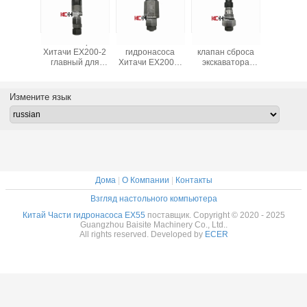
части
Клапан сброса
Части
8481400000
Час
насоса
Хитачи EX200-2
гидронасоса
клапан сброса
гидрон
ружая
главный для
Хитачи EX200-3
экскаватора
Хита
пана
экскаватора
клапана сброса
Хитачи EX200-1
00000
Измените язык
Дома
|
О Компании
|
Контакты
Взгляд настольного компьютера
Китай Части гидронасоса EX55
поставщик. Copyright © 2020 - 2025
Guangzhou Baisite Machinery Co., Ltd..
All rights reserved. Developed by
ECER