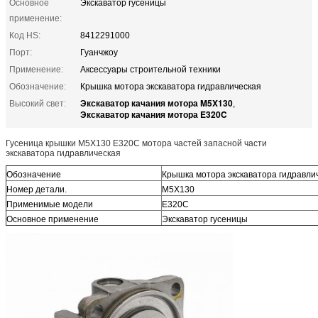
Основное
Экскаватор гусеницы
применение:
Код HS:
8412291000
Порт:
Гуанчжоу
Применение:
Аксессуары строительной техники
Обозначение:
Крышка мотора экскаватора гидравлическая
Экскаватор качания мотора M5X130
Высокий свет:
,
Экскаватор качания мотора E320C
Гусеница крышки M5X130 E320C мотора частей запасной части
экскаватора гидравлическая
Обозначение
Крышка мотора экскаватора гидравли
Номер детали.
M5X130
Применимые модели
E320C
Основное применение
Экскаватор гусеницы