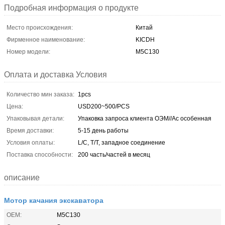
Подробная информация о продукте
Место происхождения:
Китай
Фирменное наименование:
KICDH
Номер модели:
М5С130
Оплата и доставка Условия
Количество мин заказа:
1pcs
Цена:
USD200~500/PCS
Упаковывая детали:
Упаковка запроса клиента ОЭМ//Ас особенная
Время доставки:
5-15 день работы
Условия оплаты:
L/C, T/T, западное соединение
Поставка способности:
200 часть/частей в месяц
описание
Мотор качания экскаватора
OEM:
М5С130