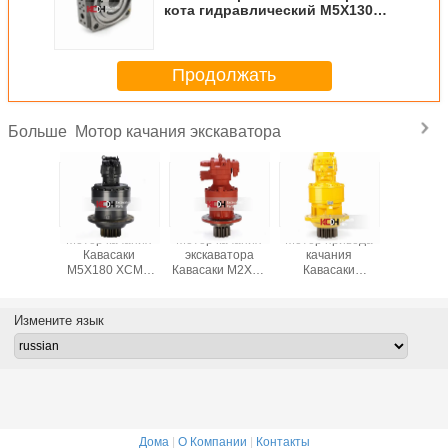
кота гидравлический M5X130
E320C
Продолжать
Мотор качания экскаватора
Больше
02990
Мотор качания
Мотор качания
Мотор привода
Мотор к
качания
Кавасаки
экскаватора
качания
экскав
ватора
M5X180 XCMG
Кавасаки M2X63
Кавасаки
Kobe
 M5X180
335 экскаватора
ISO9001
HD820R SY215-8
гидравлический
Измените язык
Дома
|
О Компании
|
Контакты