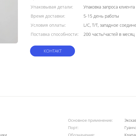
Упаковывая детали:
Упаковка запроса клиент
Время доставки:
5-15 день работы
Условия оплаты:
L/C, T/T, западное соедин
Поставка способности:
200 часть/частей в месяц
КОНТАКТ
Основное применение:
Экска
Порт:
Гуанч
ники
Обозначение:
Клапа