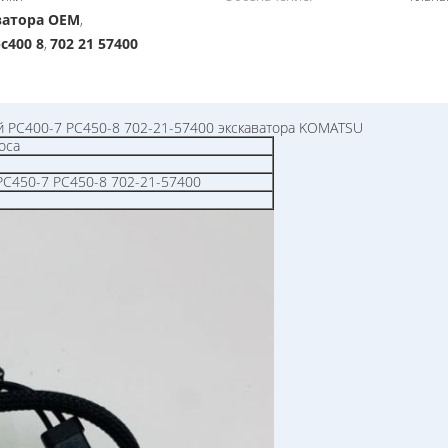
аватора OEM
,
c400 8
702 21 57400
,
й PC400-7 PC450-8 702-21-57400 экскаватора KOMATSU
оса
C450-7 PC450-8 702-21-57400