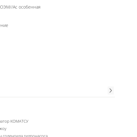
а ОЭМ//Ас особенная
ение
ватор КОМАТСУ
жоу
н соленоида гидронасоса