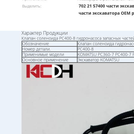
702 21 57400 части экск
Выделить:
части экскаватора OEM p
Характер Продукции
Клапан соленоида PC400-8 гидронасоса запасных часте
Обозначение
Клапан соленоида гидронас
Номер детали.
PC400-8
Применимые модели
KOMATSU PC360-7 PC400-7 P
Основное применение
Экскаватор KOMATSU