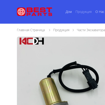
Дом
Продукция
О Нас
Главная Страница
Продукция
Части Экскаватор