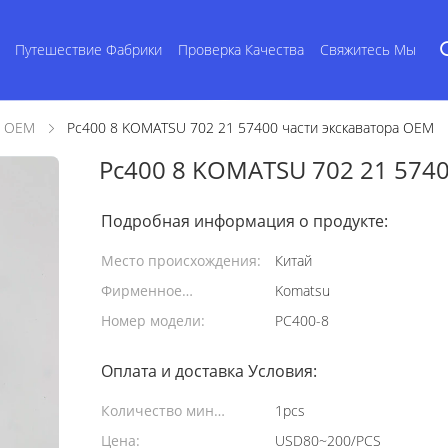
Путешествие Фабрики
Проверка Качества
Свяжитесь Мы
а OEM
Pc400 8 KOMATSU 702 21 57400 части экскаватора OEM
Pc400 8 KOMATSU 702 21 5740
Подробная информация о продукте:
Место происхождения:
Китай
Фирменное
Komatsu
наименование:
Номер модели:
PC400-8
Оплата и доставка Условия:
Количество мин
1pcs
заказа:
Цена:
USD80~200/PCS