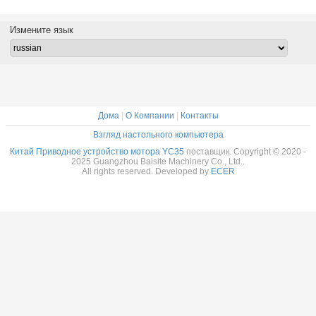
 GM35VL
YC135 PC120
экскаватора
MAG18VP YC30
0-6E
MAG26VP YC35
конструкции
Измените язык
Дома
|
О Компании
|
Контакты
Взгляд настольного компьютера
Китай Приводное устройство мотора YC35
поставщик. Copyright © 2020 -
2025 Guangzhou Baisite Machinery Co., Ltd..
All rights reserved. Developed by
ECER