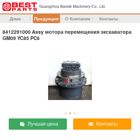
Guangzhou Baisite Machinery Co., Ltd.
Дома
Продукция
О Компании
Контакты
8412291000 Assy мотора перемещения экскаватора
GM09 YC85 PC6
Лучшая цена
Контакты