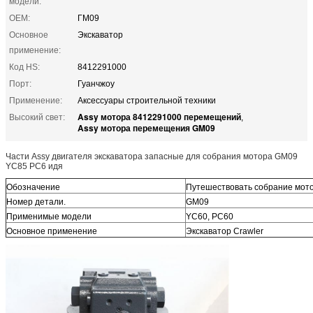
модели:
OEM:
ГМ09
Основное
Экскаватор
применение:
Код HS:
8412291000
Порт:
Гуанчжоу
Применение:
Аксессуары строительной техники
Assy мотора 8412291000 перемещений
Высокий свет:
,
Assy мотора перемещения GM09
Части Assy двигателя экскаватора запасные для собрания мотора GM09
YC85 PC6 идя
Обозначение
Путешествовать собрание мот
Номер детали.
GM09
Применимые модели
YC60, PC60
Основное применение
Экскаватор Crawler