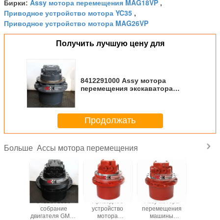
Assy мотора перемещения MAG18VP
Бирки:
,
Приводное устройство мотора YC35
,
Приводное устройство мотора MAG26VP
Получить лучшую цену для
8412291000 Assy мотора
перемещения экскаватора
GM09 YC85 PC6
Продолжать
Ассы мотора перемещения
Больше
ический
8412291000
Приводное
Assy мотора
Assy м
мотора
собрание
устройство
перемещения
переме
ещения
двигателя GM18
мотора
машины
SY4